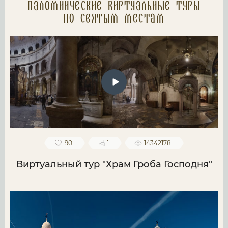
Паломнические Виртуальные туры
по святым местам
90
1
14342178
Виртуальный тур "Храм Гроба Господня"