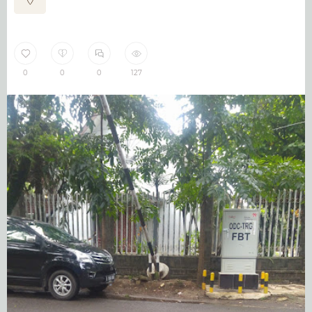
0
0
0
127