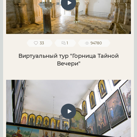
33
1
94780
Виртуальный тур "Горница Тайной
Вечери"