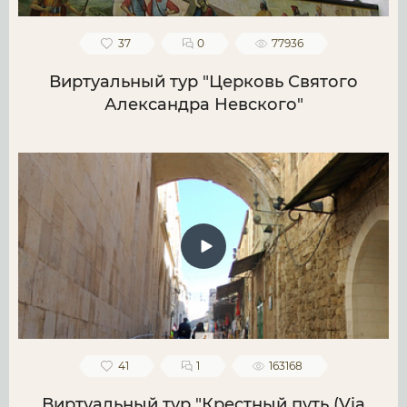
37
0
77936
Виртуальный тур "Церковь Святого
Александра Невского"
41
1
163168
Виртуальный тур "Крестный путь (Via