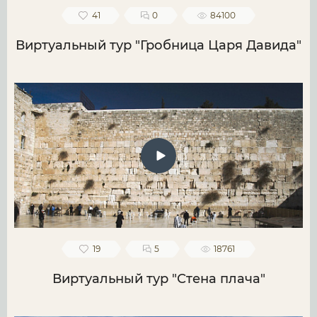
41
0
84100
Виртуальный тур "Гробница Царя Давида"
19
5
18761
Виртуальный тур "Стена плача"