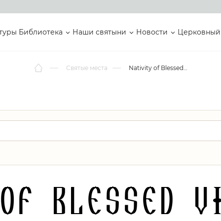
туры
Библиотека
Наши святыни
Новости
Церковный
Святые места
Nativity of Blessed Virgin Mary Catholic Mission Parish
of Blessed V