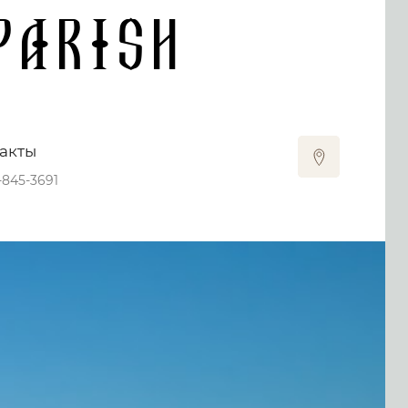
Parish
акты
8-845-3691