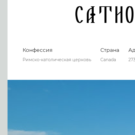
Catho
Конфессия
Страна
А
Римско-католическая церковь
Canada
27
0
0
0
70