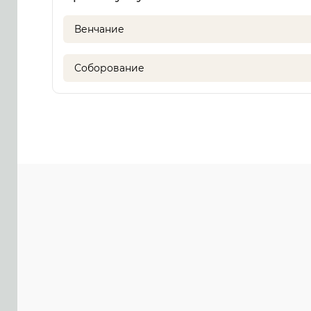
Венчание
Соборование