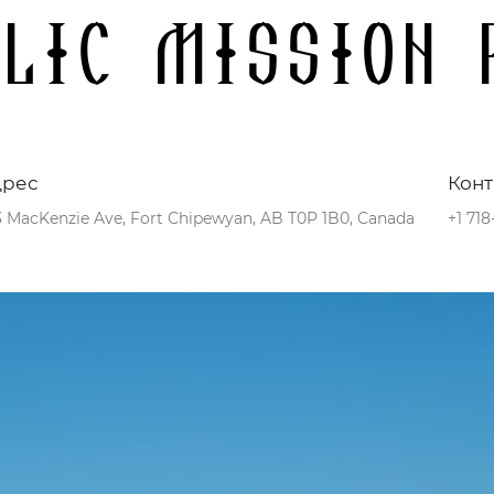
lic Mission 
дрес
Конт
3 MacKenzie Ave, Fort Chipewyan, AB T0P 1B0, Canada
+1 71