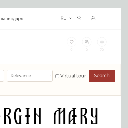
RU
 календарь
0
0
70
Search
Virtual tour
irgin Mary