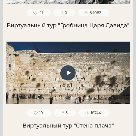
41
0
84083
Виртуальный тур "Гробница Царя Давида"
19
5
18744
Виртуальный тур "Стена плача"