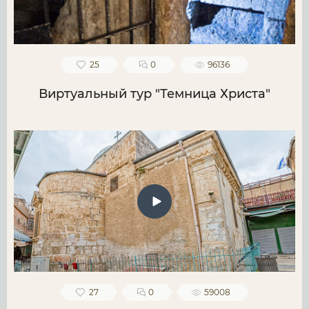
25
0
96136
Виртуальный тур "Темница Христа"
27
0
59008