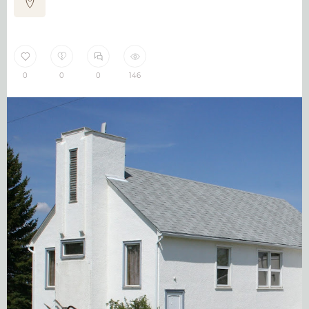
0
0
0
146