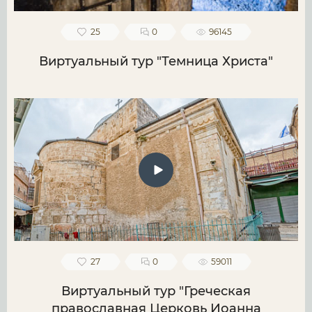
25
0
96145
Виртуальный тур "Темница Христа"
27
0
59011
Виртуальный тур "Греческая
православная Церковь Иоанна