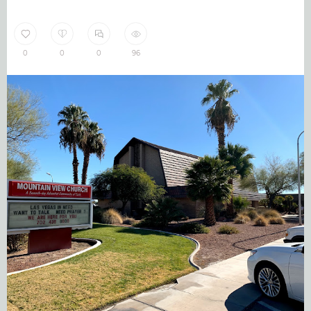
0
0
0
96