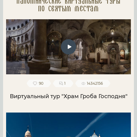
Паломнические Виртуальные туры
по святым местам
90
1
14342156
Виртуальный тур "Храм Гроба Господня"