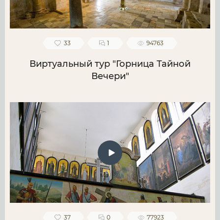
33
1
94763
Виртуальный тур "Горница Тайной
Вечери"
37
0
77923