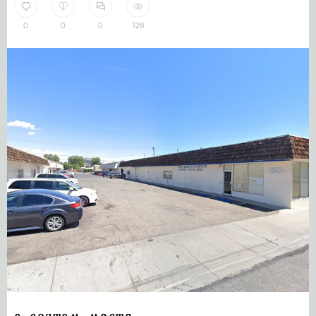
0
0
0
128