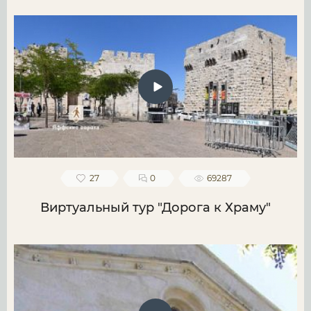
27
0
69287
Виртуальный тур "Дорога к Храму"