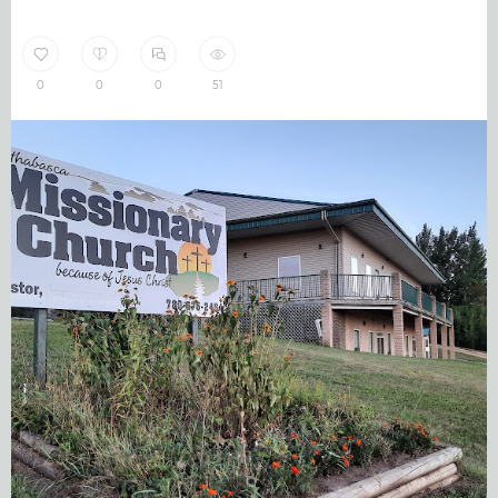
0
0
0
51