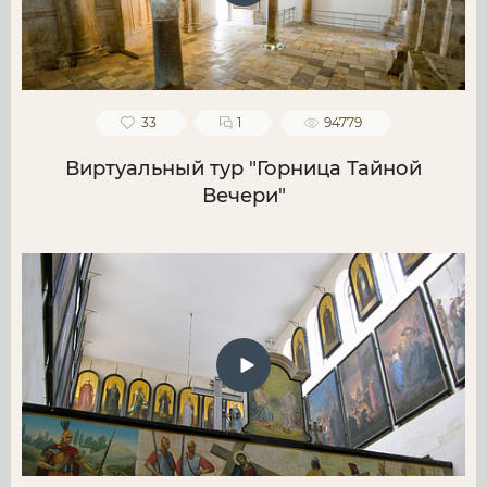
33
1
94779
Виртуальный тур "Горница Тайной
Вечери"