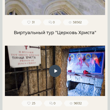
31
0
58562
Виртуальный тур "Церковь Христа"
25
0
96132