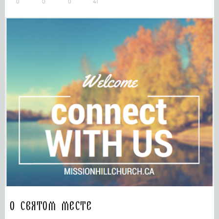
0
0
0
41
О святом месте