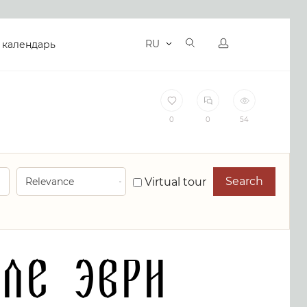
RU
 календарь
0
0
54
Search
Virtual tour
ле Эври