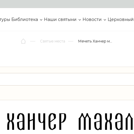
туры
Библиотека
Наши святыни
Новости
Церковный
Святые места
Мечеть Ханчер махалле Эври
 Ханчер махал