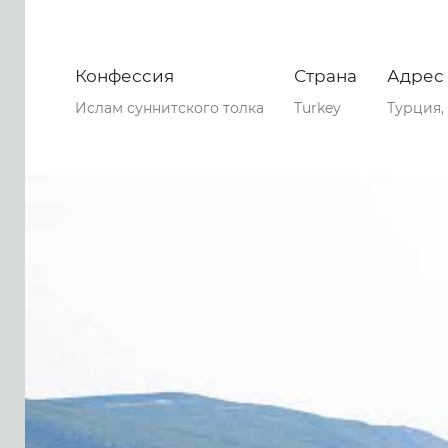
Конфессия
Страна
Адрес
Ислам суннитского толка
Turkey
Турция,
0
0
0
54