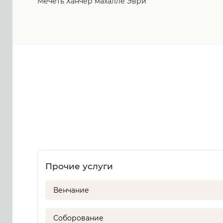
Мечеть Ханчер махалле Эври
Прочие услуги
Венчание
Соборование