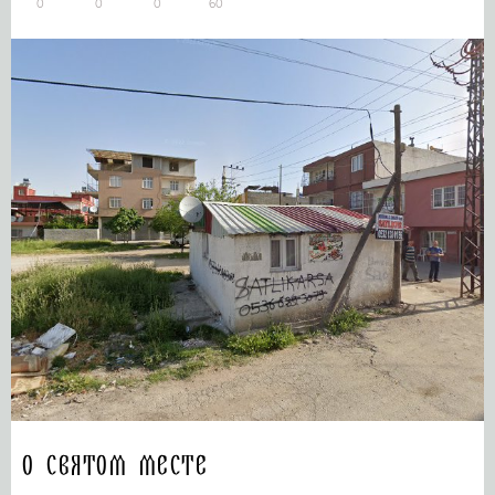
0
0
0
60
О святом месте