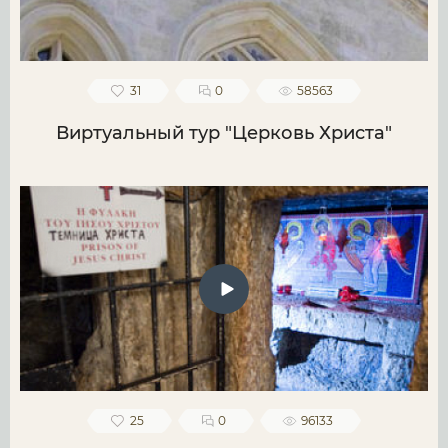
31
0
58563
Виртуальный тур "Церковь Христа"
25
0
96133