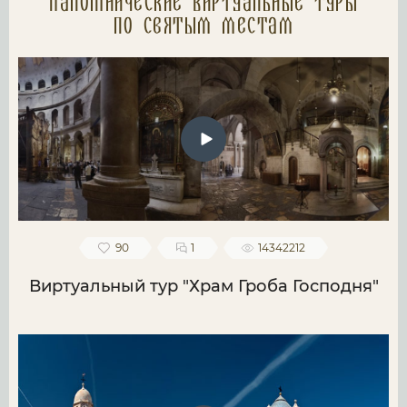
Паломнические Виртуальные туры
по святым местам
90
1
14342212
Виртуальный тур "Храм Гроба Господня"