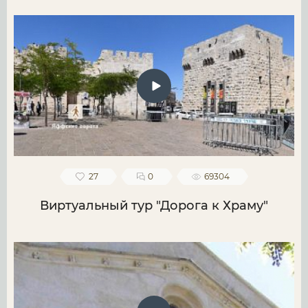
27
0
69304
Виртуальный тур "Дорога к Храму"