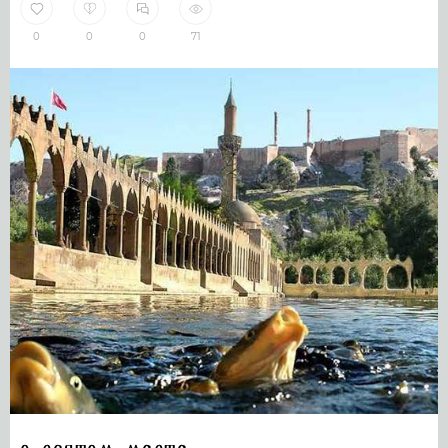
0
0
0
71