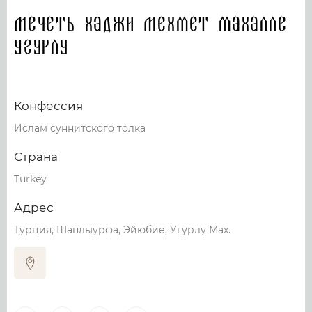
Мечеть Хаджи Мехмет махалле
Угурлу
Конфессия
Ислам суннитского толка
Страна
Turkey
Адрес
Турция, Шанлыурфа, Эйюбие, Угурлу Мах.