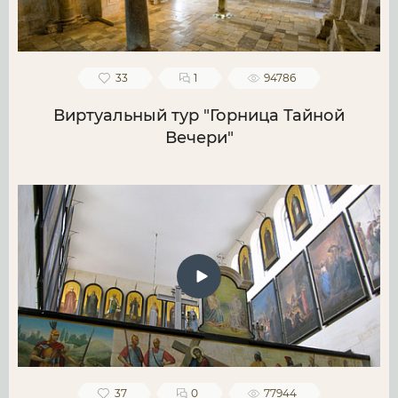
33
1
94786
Виртуальный тур "Горница Тайной
Вечери"
37
0
77944