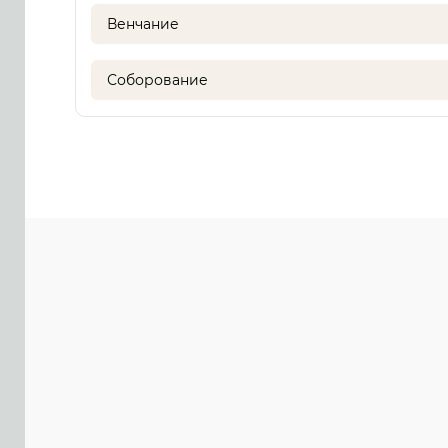
Венчание
Соборование