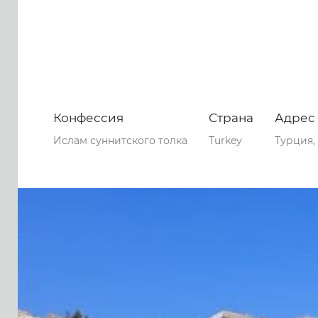
Конфессия
Страна
Адрес
Ислам суннитского толка
Turkey
Турция, 
0
0
0
75