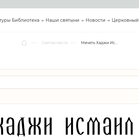
туры
Библиотека
Наши святыни
Новости
Церковный
Святые места
Мечеть Хаджи Исмаил махалле Гёкче
Хаджи Исмаил