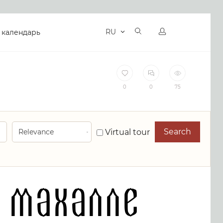
RU
 календарь
0
0
75
Search
Virtual tour
 махалле