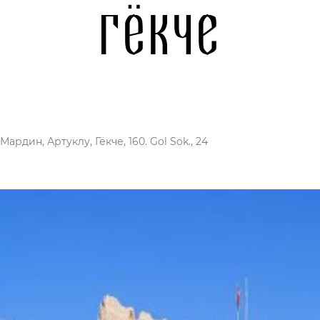
Гёкче
Мардин, Артуклу, Гёкче, 160. Gol Sok., 24