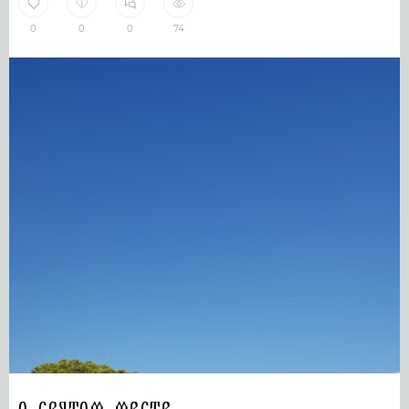
0
0
0
74