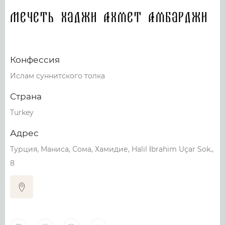
Мечеть Хаджи Ахмет Амбарджи
Конфессия
Ислам суннитского толка
Страна
Turkey
Адрес
Турция, Маниса, Сома, Хамидие, Halil İbrahim Uçar Sok.,
8