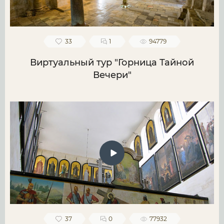
33
1
94779
Виртуальный тур "Горница Тайной
Вечери"
37
0
77932