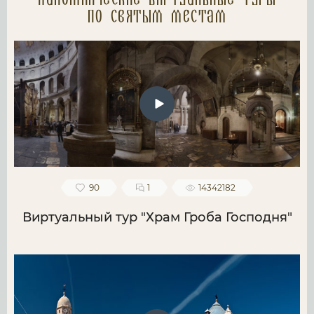
Паломнические Виртуальные туры
по святым местам
90
1
14342182
Виртуальный тур "Храм Гроба Господня"