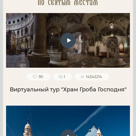
по святым местам
90
1
14342214
Виртуальный тур "Храм Гроба Господня"