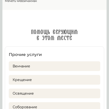
Мечеть Февзичакмак
Помощь верующим
в этом месте
Прочие услуги
Венчание
Крещение
Освящение
Соборование