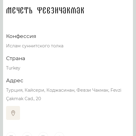
Мечеть Февзичакмак
Конфессия
Ислам суннитского толка
Страна
Turkey
Адрес
Турция, Кайсери, Коджасинан, Февзи Чакмак, Fevzi
Çakmak Cad., 20