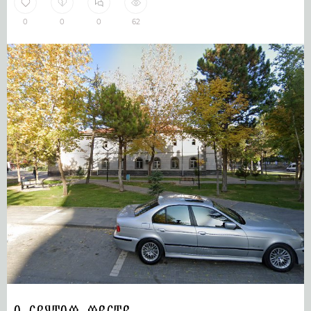
0
0
0
62