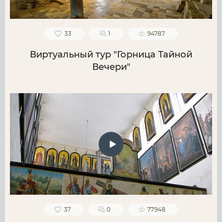
33
1
94787
Виртуальный тур "Горница Тайной
Вечери"
37
0
77948