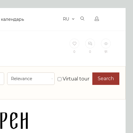
RU
 календарь
0
0
91
Search
Virtual tour
рен