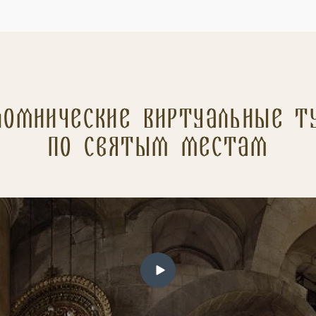
ломнические Виртуальные т
по святым местам