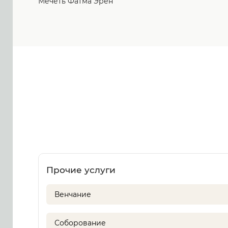
Мечеть Фатма Эрен
Прочие услуги
Венчание
Соборование