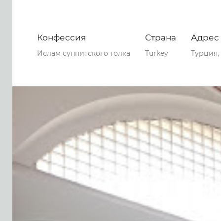
Конфессия
Страна
Адрес
Ислам суннитского толка
Turkey
Турция,
0
0
0
91