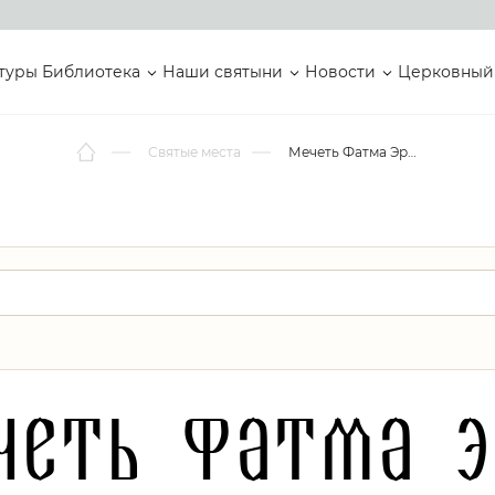
туры
Библиотека
Наши святыни
Новости
Церковный
Святые места
Мечеть Фатма Эрен
четь Фатма Э