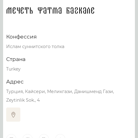
Мечеть Фатма Багкале
Конфессия
Ислам суннитского толка
Страна
Turkey
Адрес
Турция, Кайсери, Меликгази, Данишменд Гази,
Zeytinlik Sok., 4