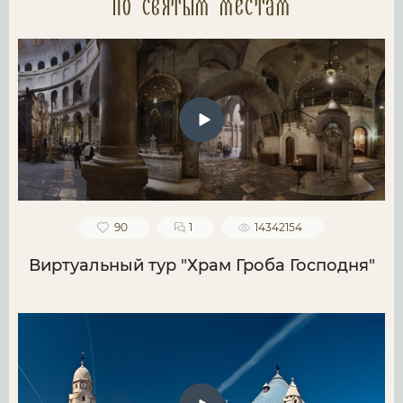
по святым местам
90
1
14342154
Виртуальный тур "Храм Гроба Господня"