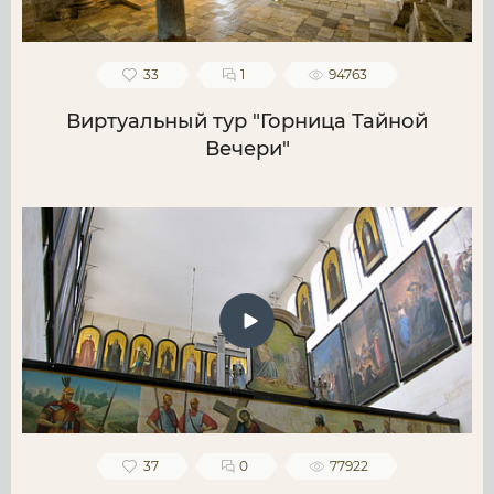
33
1
94763
Виртуальный тур "Горница Тайной
Вечери"
37
0
77922