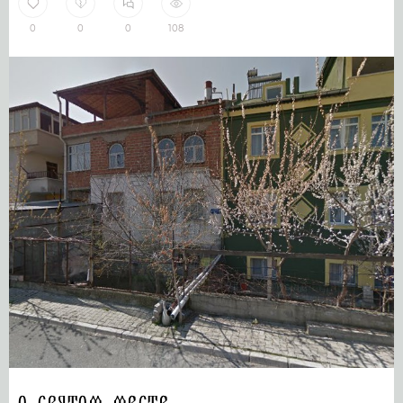
0
0
0
108