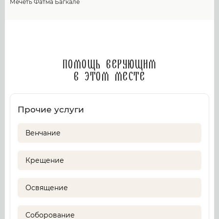
Мечеть Фатма Багкале
Помощь верующим
в этом месте
Прочие услуги
Венчание
Крещение
Освящение
Соборование