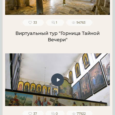
33
1
94763
Виртуальный тур "Горница Тайной
Вечери"
37
0
77922