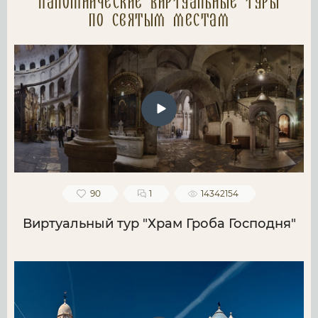
Паломнические Виртуальные туры
по святым местам
90
1
14342154
Виртуальный тур "Храм Гроба Господня"