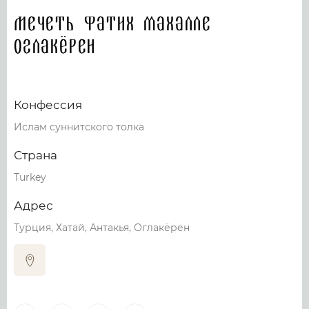
Мечеть Фатих махалле
Оглакёрен
Конфессия
Ислам суннитского толка
Страна
Turkey
Адрес
Турция, Хатай, Антакья, Оглакёрен