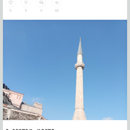
0
0
0
63