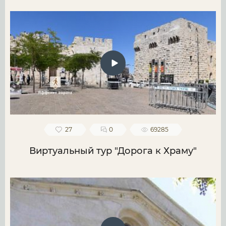
27
0
69285
Виртуальный тур "Дорога к Храму"