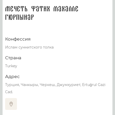
Мечеть Фатих махалле
Гюрпынар
Конфессия
Ислам суннитского толка
Страна
Turkey
Адрес
Турция, Чанкыры, Черкеш, Джумхуриет, Ertuğrul Gazi
Cad.