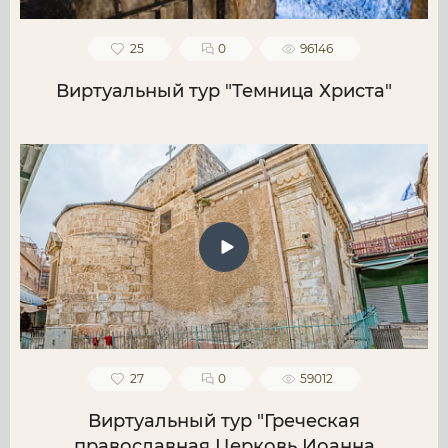
25
0
96146
Виртуальный тур "Темница Христа"
27
0
59012
Виртуальный тур "Греческая
православная Церковь Иоанна