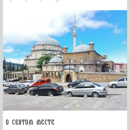
0
0
0
79
О святом месте