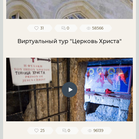
31
0
58566
Виртуальный тур "Церковь Христа"
25
0
96139