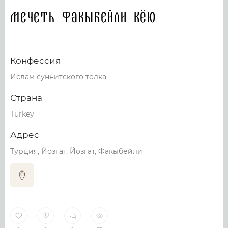
Мечеть Факыбейли Кёю
Конфессия
Ислам суннитского толка
Страна
Turkey
Адрес
Турция, Йозгат, Йозгат, Факыбейли