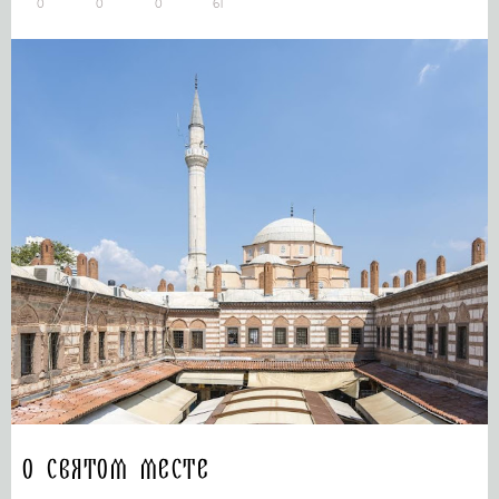
0
0
0
61
О святом месте