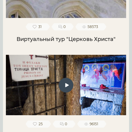
31
0
58573
Виртуальный тур "Церковь Христа"
25
0
96151