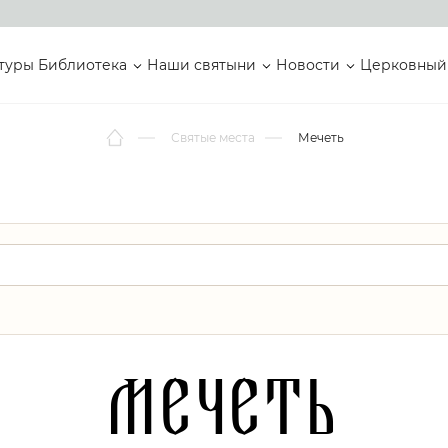
туры
Библиотека
Наши святыни
Новости
Церковный
Святые места
Мечеть
Мечеть