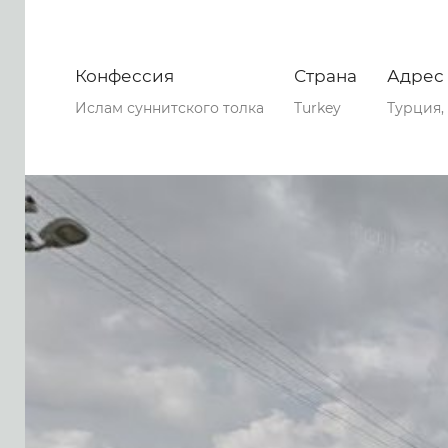
Конфессия
Страна
Адрес
Ислам суннитского толка
Turkey
Турция,
0
0
0
60