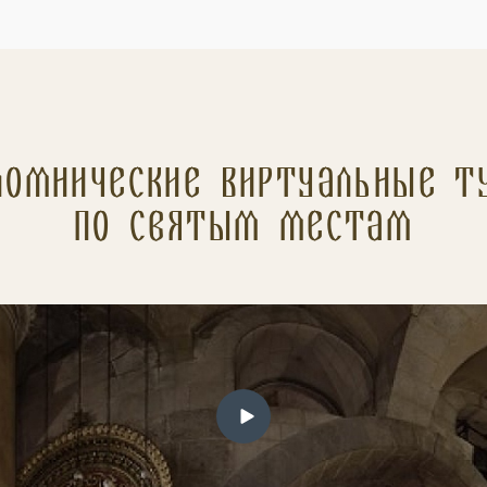
ломнические Виртуальные т
по святым местам