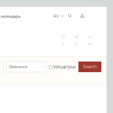
RU
 календарь
0
0
60
Search
Virtual tour