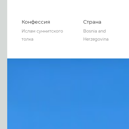
Конфессия
Страна
Ислам суннитского
Bosnia and
толка
Herzegovina
0
0
0
69