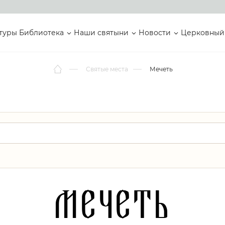
туры
Библиотека
Наши святыни
Новости
Церковный
Святые места
Мечеть
Мечеть