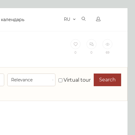
RU
 календарь
0
0
69
Search
Virtual tour