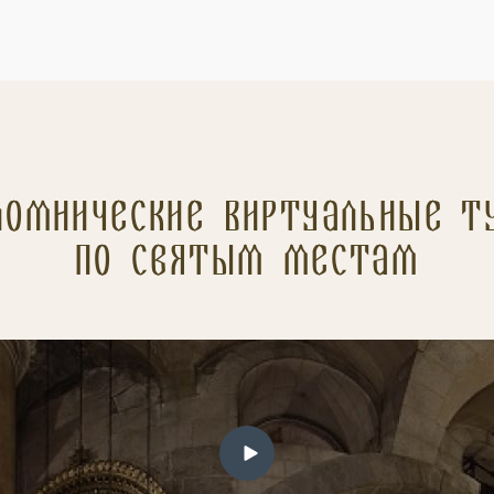
ломнические Виртуальные т
по святым местам