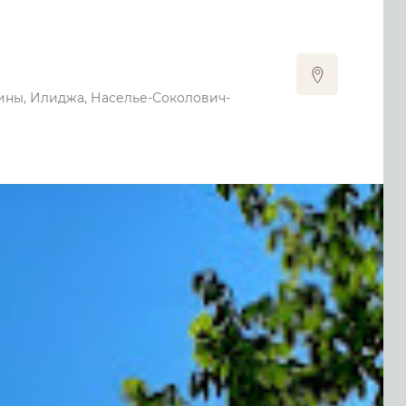
ины, Илиджа, Населье-Соколович-