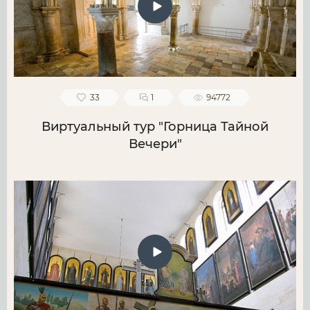
33
1
94772
Виртуальный тур "Горница Тайной
Вечери"