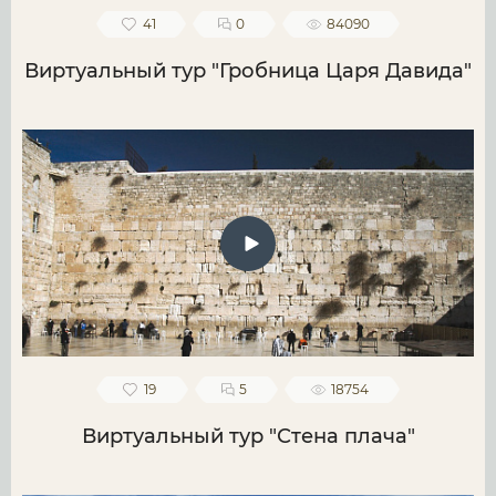
41
0
84090
Виртуальный тур "Гробница Царя Давида"
19
5
18754
Виртуальный тур "Стена плача"