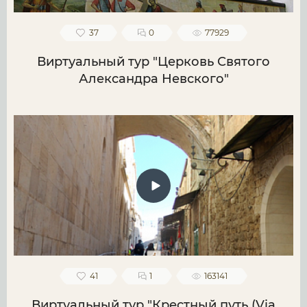
37
0
77929
Виртуальный тур "Церковь Святого
Александра Невского"
41
1
163141
Виртуальный тур "Крестный путь (Via