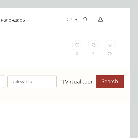
RU
 календарь
0
0
70
Search
Virtual tour