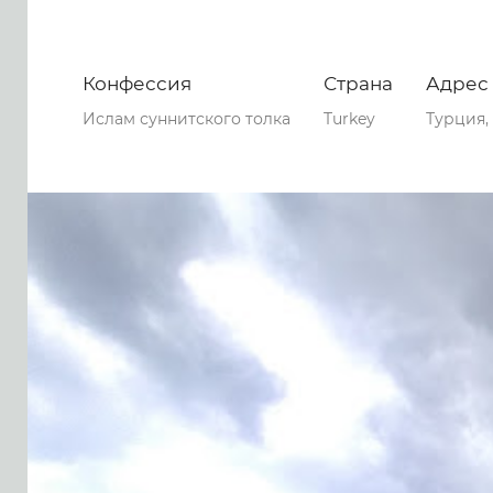
Конфессия
Страна
Адрес
Ислам суннитского толка
Turkey
Турция,
0
0
0
70