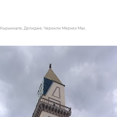
 Кырыккале, Делидже, Черикли Меркез Мах.