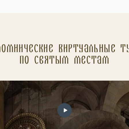
ломнические Виртуальные т
по святым местам