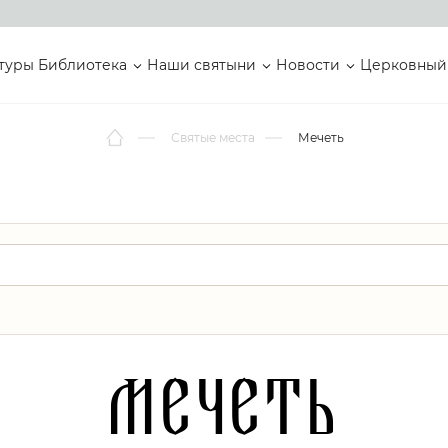
туры
Библиотека
Наши святыни
Новости
Церковный
Святые места
Мечеть
Мечеть