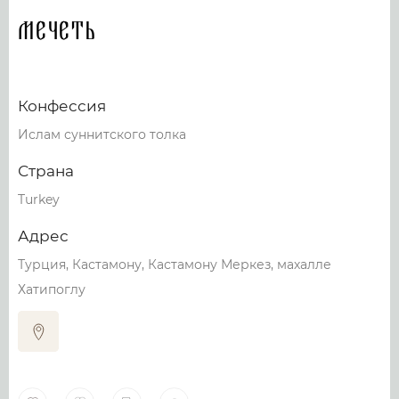
Мечеть
Конфессия
Ислам суннитского толка
Страна
Turkey
Адрес
Турция, Кастамону, Кастамону Меркез, махалле
Хатипоглу