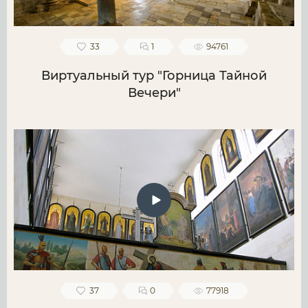
33
1
94761
Виртуальный тур "Горница Тайной
Вечери"
37
0
77918