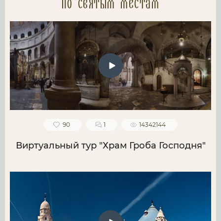
по святым местам
90
1
14342144
Виртуальный тур "Храм Гроба Господня"