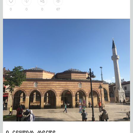
0
0
0
67