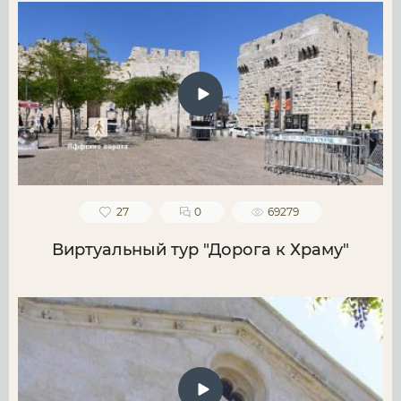
27
0
69279
Виртуальный тур "Дорога к Храму"