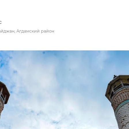
с
айджан, Агдамский район