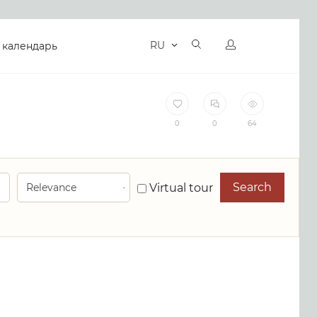
RU
 календарь
0
0
64
Search
Virtual tour