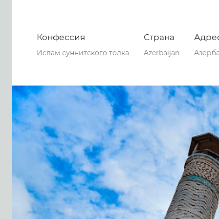
Конфессия
Страна
Адре
Ислам суннитского толка
Azerbaijan
Азерб
0
0
0
64