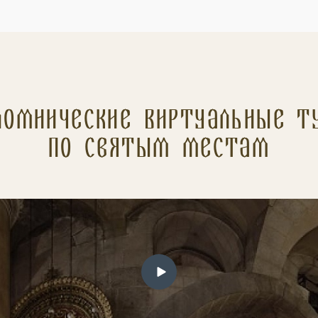
ломнические Виртуальные т
по святым местам