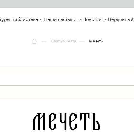
туры
Библиотека
Наши святыни
Новости
Церковный
Святые места
Мечеть
Мечеть