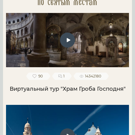
по святым местам
90
1
14342180
Виртуальный тур "Храм Гроба Господня"