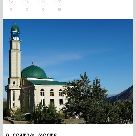
0
0
0
61