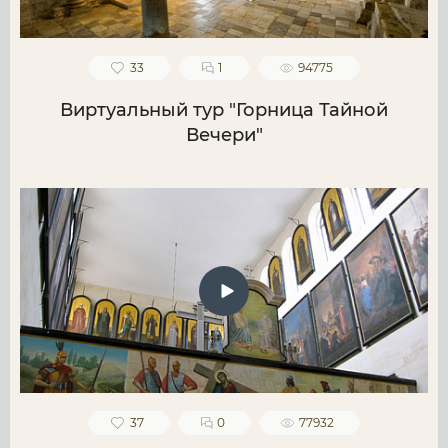
33
1
94775
Виртуальный тур "Горница Тайной
Вечери"
37
0
77932