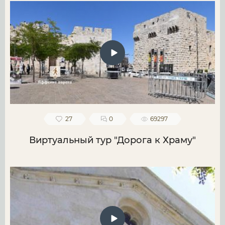
27
0
69297
Виртуальный тур "Дорога к Храму"