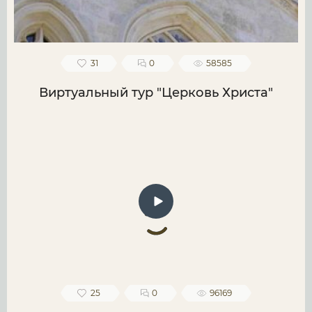
31
0
58585
Виртуальный тур "Церковь Христа"
25
0
96169