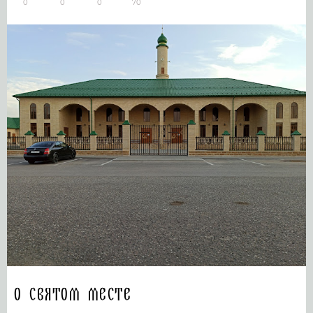
0
0
0
70
О святом месте