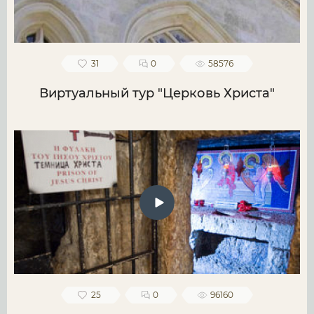
31
0
58576
Виртуальный тур "Церковь Христа"
25
0
96160