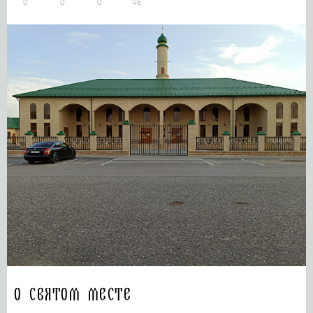
0
0
0
46
О святом месте