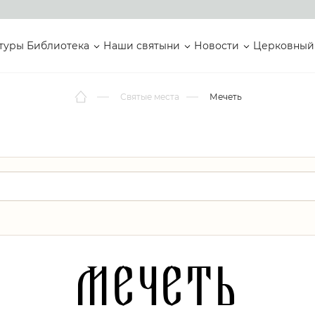
туры
Библиотека
Наши святыни
Новости
Церковный
Святые места
Мечеть
Мечеть