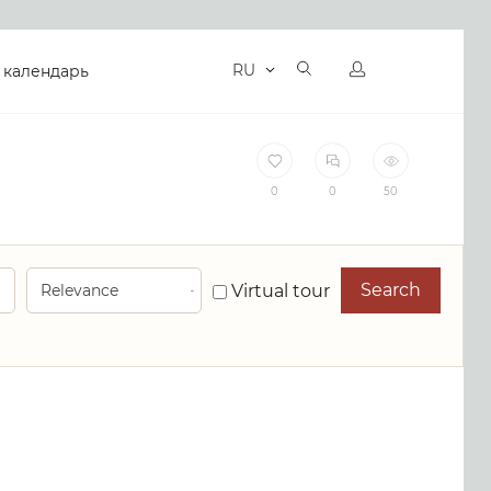
RU
 календарь
0
0
50
Search
Virtual tour