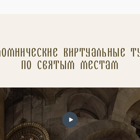
ломнические Виртуальные т
по святым местам