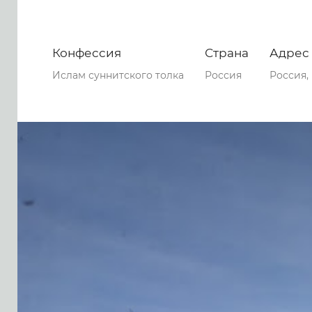
Конфессия
Страна
Адрес
Ислам суннитского толка
Россия
Россия,
0
0
0
70