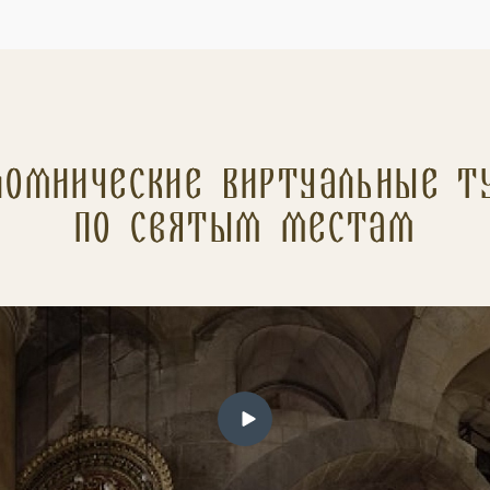
ломнические Виртуальные т
по святым местам