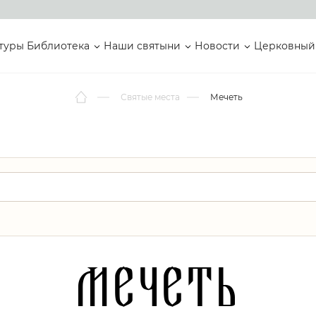
туры
Библиотека
Наши святыни
Новости
Церковный
Святые места
Мечеть
Мечеть