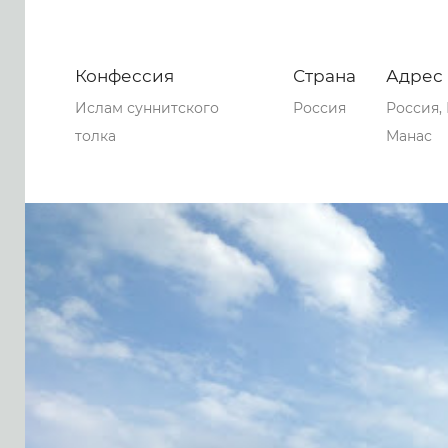
Конфессия
Страна
Адрес
Ислам суннитского
Россия
Россия,
толка
Манас
0
0
0
70