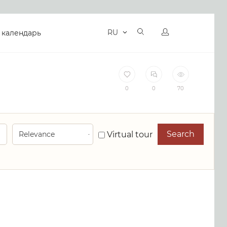
RU
 календарь
0
0
70
Search
Virtual tour