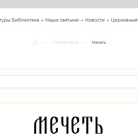
туры
Библиотека
Наши святыни
Новости
Церковный
Святые места
Мечеть
Мечеть