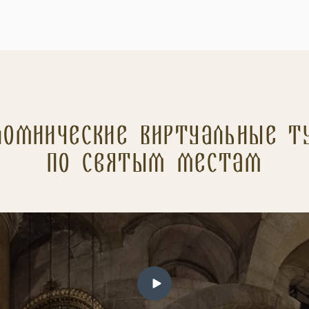
ломнические Виртуальные т
по святым местам