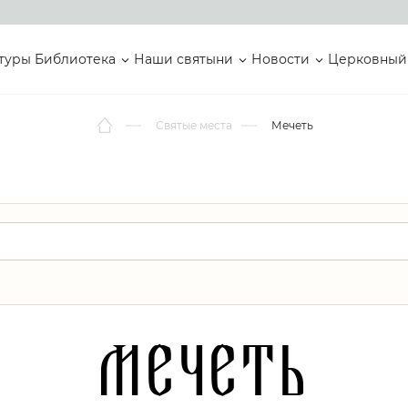
туры
Библиотека
Наши святыни
Новости
Церковный
Святые места
Мечеть
Мечеть