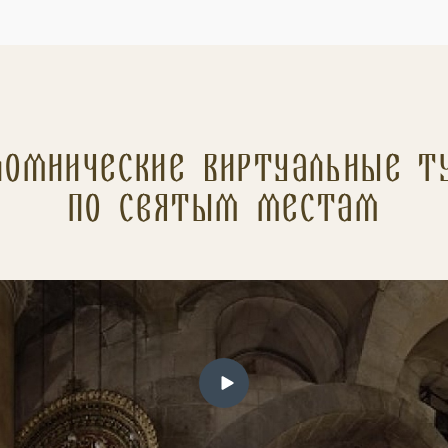
ломнические Виртуальные т
по святым местам