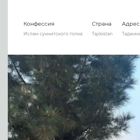
Конфессия
Страна
Адрес
Ислам суннитского толка
Tajikistan
Таджики
0
0
0
77