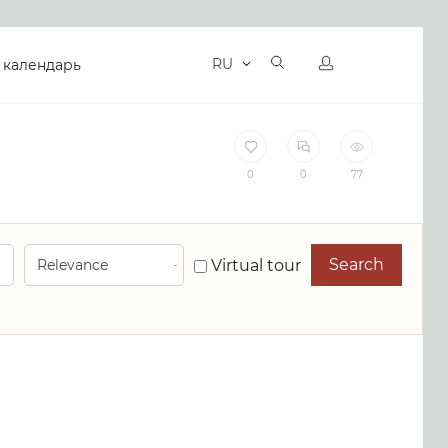
RU
 календарь
0
0
77
Search
Virtual tour