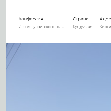
Конфессия
Страна
Адре
Ислам суннитского толка
Kyrgyzstan
Кирги
0
0
0
67