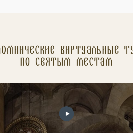
ломнические Виртуальные т
по святым местам