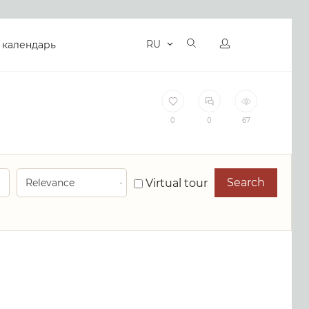
RU
 календарь
0
0
67
Search
Virtual tour