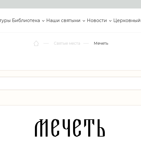
туры
Библиотека
Наши святыни
Новости
Церковный
Святые места
Мечеть
Мечеть