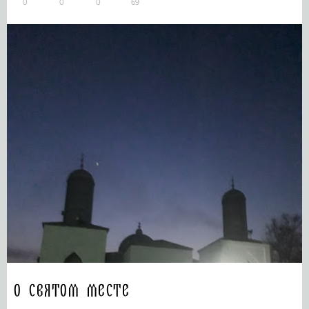
0
0
0
69
О святом месте