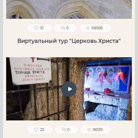
31
0
58566
Виртуальный тур "Церковь Христа"
25
0
96139