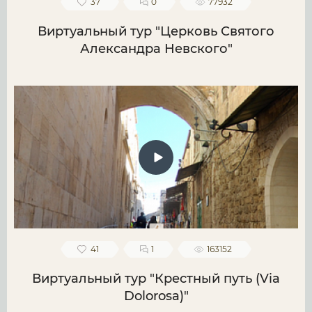
37
0
77932
Виртуальный тур "Церковь Святого
Александра Невского"
41
1
163152
Виртуальный тур "Крестный путь (Via
Dolorosa)"