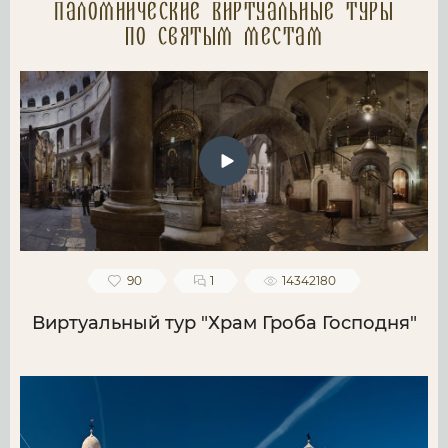
Паломнические Виртуальные туры
по святым местам
90
1
14342180
Виртуальный тур "Храм Гроба Господня"