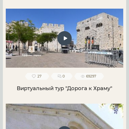
27
0
69297
Виртуальный тур "Дорога к Храму"