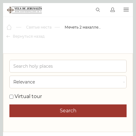
RU
Виртуальные туры
Библиотека
Наши святыни
Новос
Святые места
Мечеть 2 махалле Дара
Вернуться назад
0
Virtual tour
Search