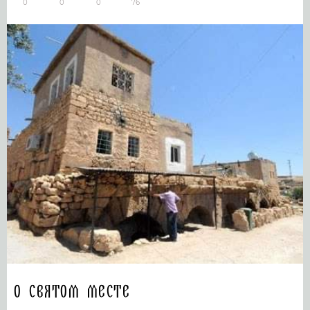
0
0
0
76
О святом месте