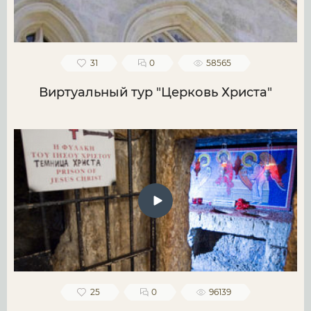
31
0
58565
Виртуальный тур "Церковь Христа"
25
0
96139