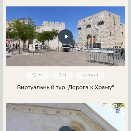
27
0
69279
Виртуальный тур "Дорога к Храму"