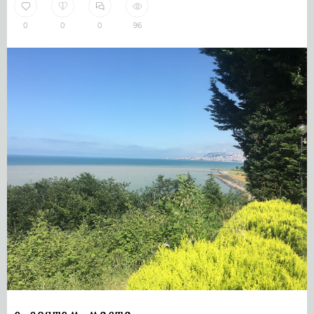
0
0
0
96