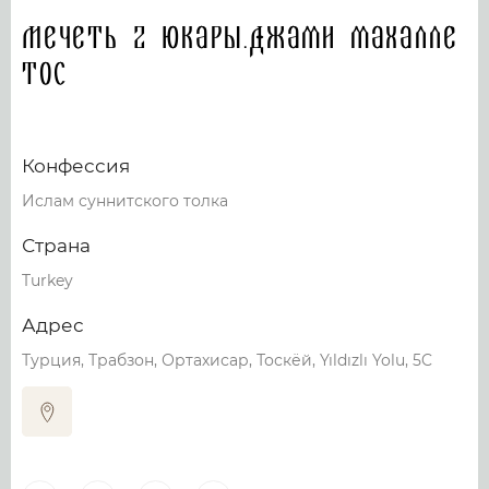
Мечеть 2 Юкары.Джами махалле
Тос
Конфессия
Ислам суннитского толка
Страна
Turkey
Адрес
Турция, Трабзон, Ортахисар, Тоскёй, Yıldızlı Yolu, 5C