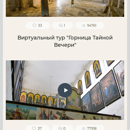
33
1
94761
Виртуальный тур "Горница Тайной
Вечери"
37
0
77918