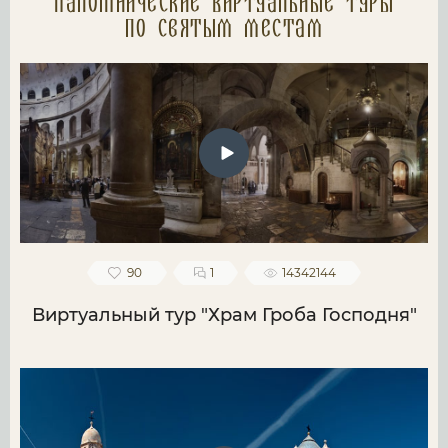
Паломнические Виртуальные туры
по святым местам
90
1
14342144
Виртуальный тур "Храм Гроба Господня"