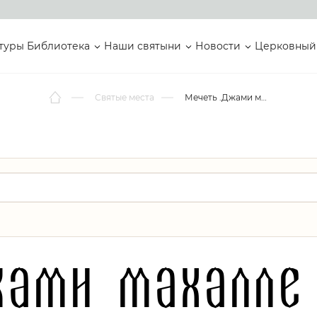
туры
Библиотека
Наши святыни
Новости
Церковный
Святые места
Мечеть .Джами махалле Ениер Бель Каракыз
жами махалле 