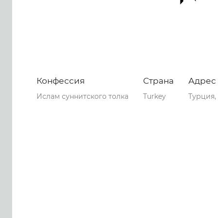
Конфессия
Страна
Адрес
Ислам суннитского толка
Turkey
Турция,
0
0
0
60