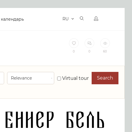
RU
 календарь
0
0
60
Search
Virtual tour
Ениер Бель