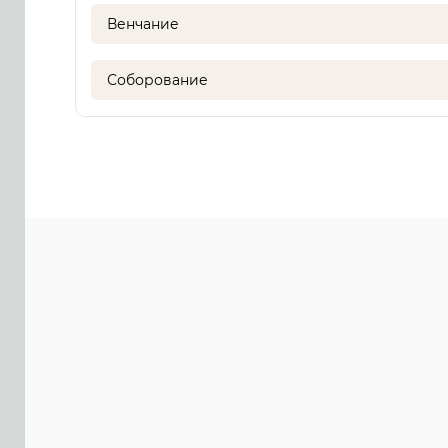
Венчание
Соборование