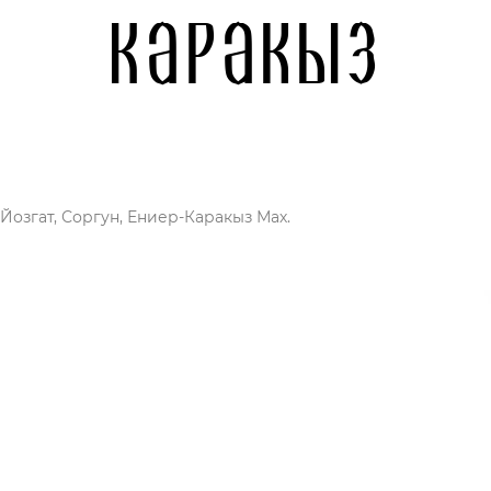
Каракыз
 Йозгат, Соргун, Ениер-Каракыз Мах.