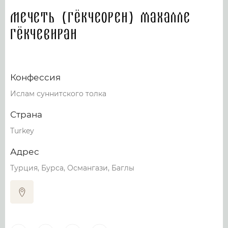
Мечеть (Гёкчеорен) махалле
Гёкчевиран
Конфессия
Ислам суннитского толка
Страна
Turkey
Адрес
Турция, Бурса, Османгази, Баглы