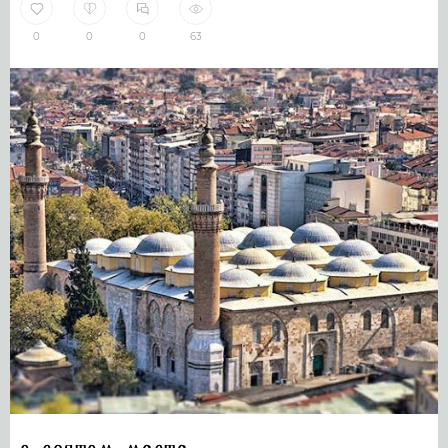
0
0
0
63