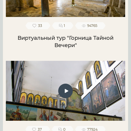
33
1
94765
Виртуальный тур "Горница Тайной
Вечери"
37
0
77924