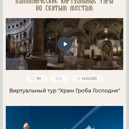
Паломнические Виртуальные туры
по святым местам
90
1
14342163
Виртуальный тур "Храм Гроба Господня"