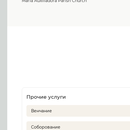
Maria Auxiliadora Parish Church
Прочие услуги
Венчание
Соборование