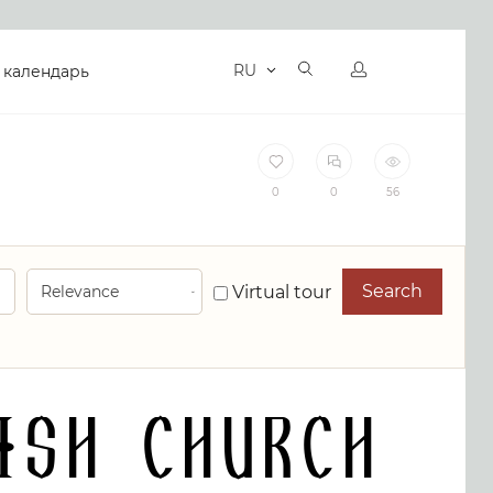
RU
 календарь
0
0
56
Search
Virtual tour
ish Church