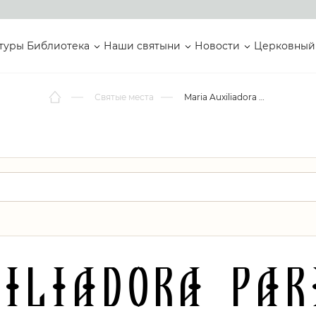
туры
Библиотека
Наши святыни
Новости
Церковный
Святые места
Maria Auxiliadora Parish Church
iliadora Par