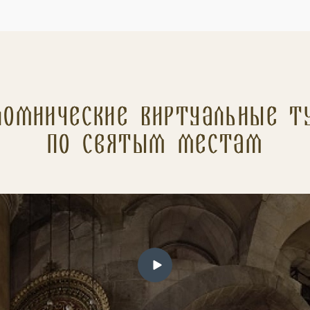
ломнические Виртуальные т
по святым местам