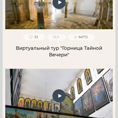
33
1
94772
Виртуальный тур "Горница Тайной
Вечери"