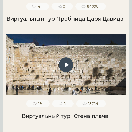
41
0
84090
Виртуальный тур "Гробница Царя Давида"
19
5
18754
Виртуальный тур "Стена плача"