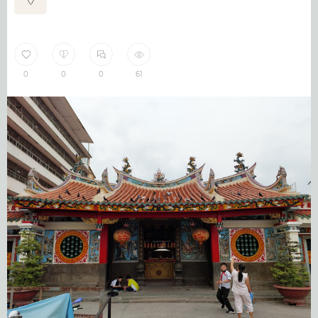
0
0
0
61