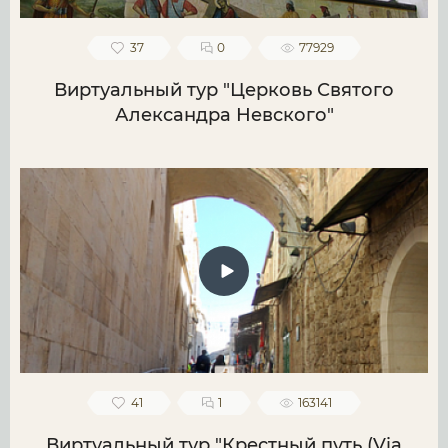
37
0
77929
Виртуальный тур "Церковь Святого
Александра Невского"
41
1
163141
Виртуальный тур "Крестный путь (Via