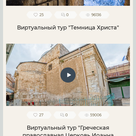
25
0
96136
Виртуальный тур "Темница Христа"
27
0
59006
Виртуальный тур "Греческая
православная Церковь Иоанна