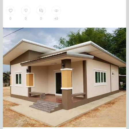
0
0
0
45