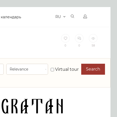
RU
 календарь
0
0
58
Search
Virtual tour
ngratan