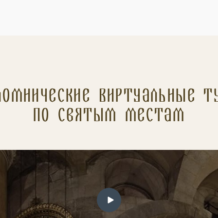
ломнические Виртуальные т
по святым местам