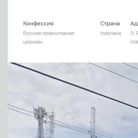
Конфессия
Страна
Ад
Русская православная
Indonesia
Jl.
церковь
Ind
0
0
0
58