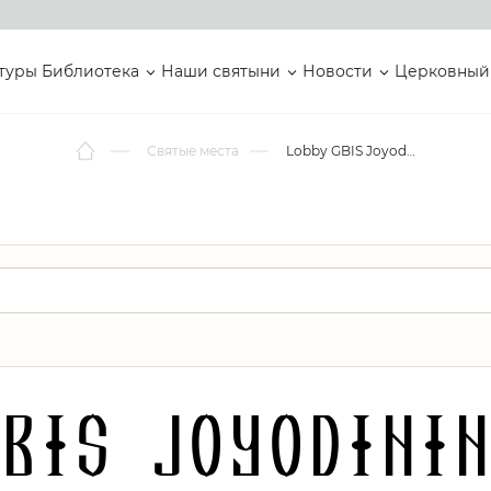
туры
Библиотека
Наши святыни
Новости
Церковный
Святые места
Lobby GBIS Joyodiningratan
GBIS Joyodini