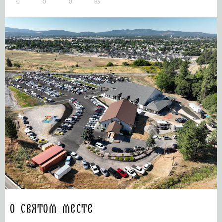
0
0
0
83
О святом месте