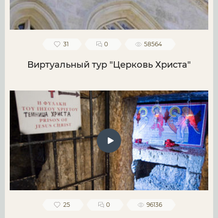
31
0
58564
Виртуальный тур "Церковь Христа"
25
0
96136