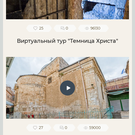
25
0
96130
Виртуальный тур "Темница Христа"
27
0
59000