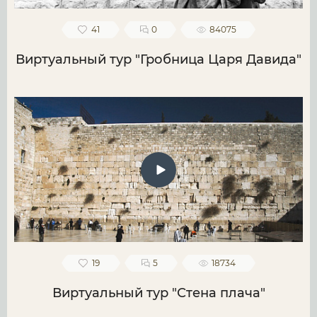
41
0
84075
Виртуальный тур "Гробница Царя Давида"
19
5
18734
Виртуальный тур "Стена плача"