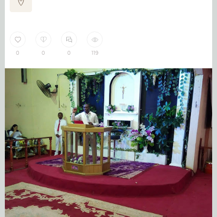
0
0
0
119