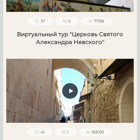
37
0
77918
Виртуальный тур "Церковь Святого
Александра Невского"
41
1
163093