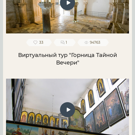
33
1
94763
Виртуальный тур "Горница Тайной
Вечери"