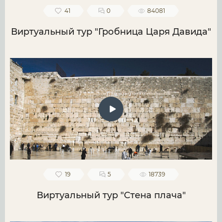
41
0
84081
Виртуальный тур "Гробница Царя Давида"
19
5
18739
Виртуальный тур "Стена плача"