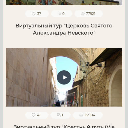
37
0
77921
Виртуальный тур "Церковь Святого
Александра Невского"
41
1
163104
Виртуальный тур "Крестный путь (Via