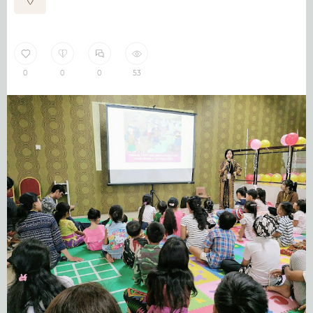
0
0
0
53