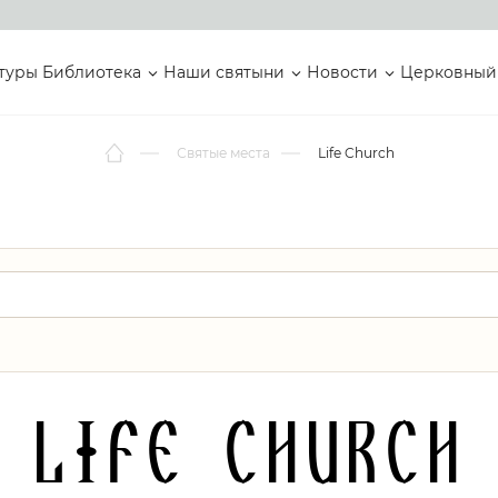
туры
Библиотека
Наши святыни
Новости
Церковный
Святые места
Life Church
Life Church