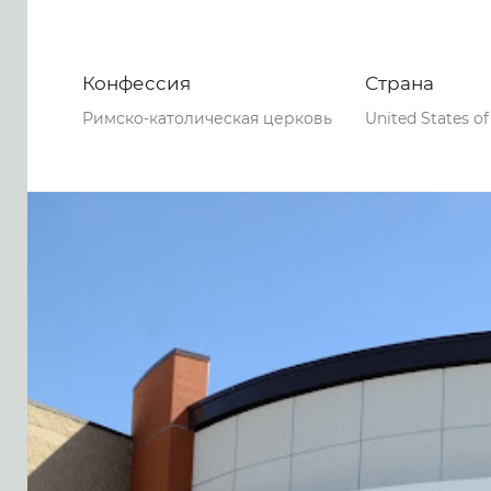
Конфессия
Страна
Римско-католическая церковь
United States o
0
0
0
41