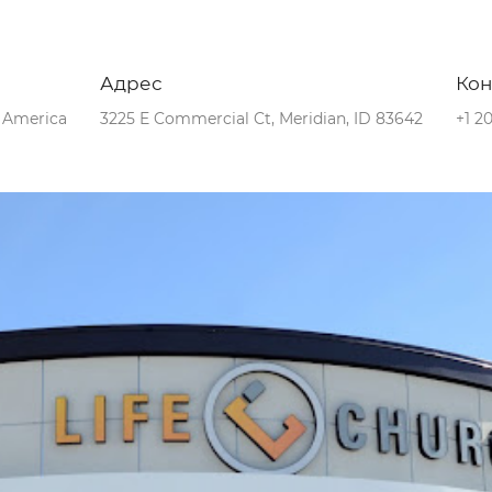
Адрес
Кон
f America
3225 E Commercial Ct, Meridian, ID 83642
+1 2