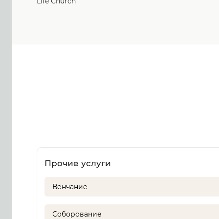
Life Church
Прочие услуги
Венчание
Соборование