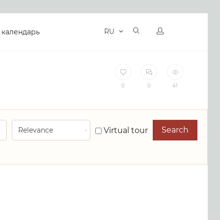
RU
 календарь
0
0
41
Search
Virtual tour