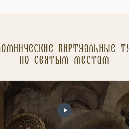
ломнические Виртуальные т
по святым местам