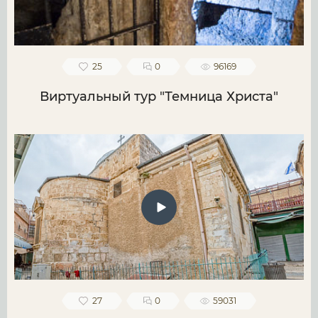
25
0
96169
Виртуальный тур "Темница Христа"
27
0
59031