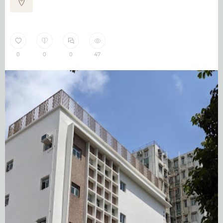
0
0
0
47