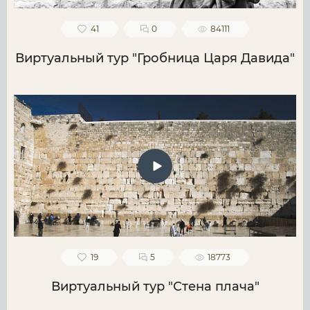
41
0
84111
Виртуальный тур "Гробница Царя Давида"
19
5
18773
Виртуальный тур "Стена плача"