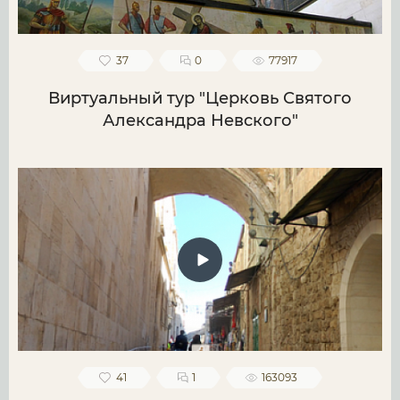
37
0
77917
Виртуальный тур "Церковь Святого
Александра Невского"
41
1
163093