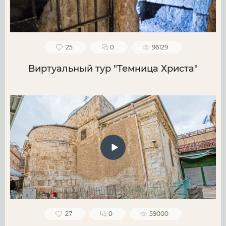
25
0
96129
Виртуальный тур "Темница Христа"
27
0
59000