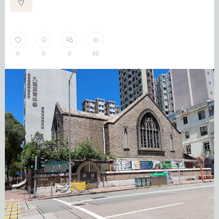
0
0
0
50