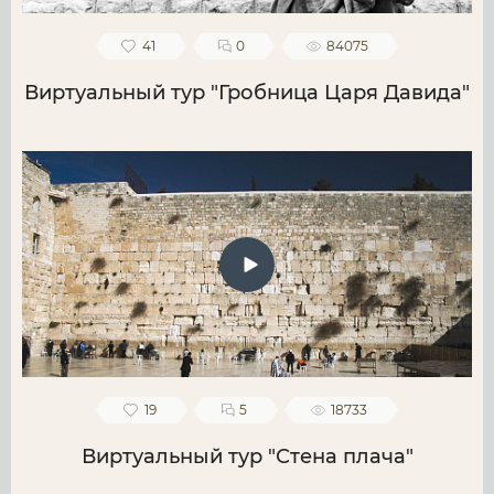
41
0
84075
Виртуальный тур "Гробница Царя Давида"
19
5
18733
Виртуальный тур "Стена плача"